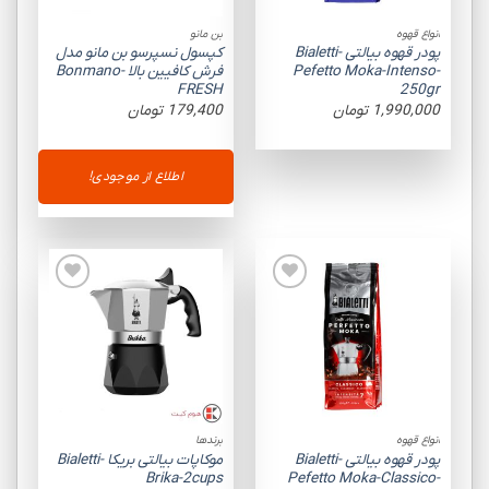
انواع قهوه
بن مانو
پودر قهوه بیالتی Bialetti-
کپسول نسپرسو بن مانو مدل
Pefetto Moka-Intenso-
فرش کافیین بالا Bonmano-
FRESH
250gr
1,990,000
تومان
179,400
تومان
اطلاع از موجودی!
Add to
Add to
wishlist
wishlist
انواع قهوه
برندها
پودر قهوه بیالتی Bialetti-
موکاپات بیالتی بریکا Bialetti-
Brika-2cups
Pefetto Moka-Classico-