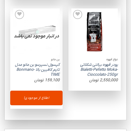
Add to
Add to
wishlist
wishlist
در انبار موجود نمی باشد
انواع قهوه
بن مانو
پودر قهوه بیالتی شکلاتی
کپسول نسپرسو بن مانو مدل
Bialetti-Pefetto Moka-
تایم کافیین بالا Bonmano-
TIME
Cioccolato-250gr
2,550,000
تومان
159,100
تومان
اطلاع از موجودی!