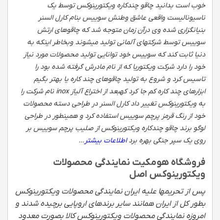
خوب است بدانید چاقو چندکاره ویکتورینوکس توسط یک
ناسیونالیست واقعی عاشق وطنش سوییس بنام کارل السنر
بنیانگزاری شده وی درآن زمان متوجه شد که چاقوهای ارتش
سوییس توسط شرکتهای آلمانی تولید میشوند وبخاطر اینکه به
دنیا ثابت کند که سوییس خود توانایی تولید محصولات مورد نیاز
خود را دارد شرکت ویکتوریا که از نام مادرش گرفته شده بود را
تاسیس کرد و شروع به تولید چاقوهای چند کاره یا بهتر بگیم
ابزارهای چند کاره کم جا کرد کهبعد از اختراع آلیاز inox نام شرکت را
به ویکتورینوکس تغییر داد کارل السنر در طراحی دسته محصولات
خود از رنگ قرمز پرچم سوییس استفاده کرد و همینطور در طراحی
لوگو برند چاقو چندکاره ویکتورینوکس از صلیب پرچم سوییس بر
روی یک سپر جنگی بهره برد
اطلاعات بیشتر
…
فروشگاه هومکیت نمایندگی محصولات
ویکتورینوکس اصل
پس از تحریمها علیه ایران نمایندگی محصولات ویکتورینوکس
بطور کل از ایران همانند سایر برندهای اروپایی برچیده شدند و
امروزه نمایندگی محصولات ویکتورینوکس کالا بصورت معدود