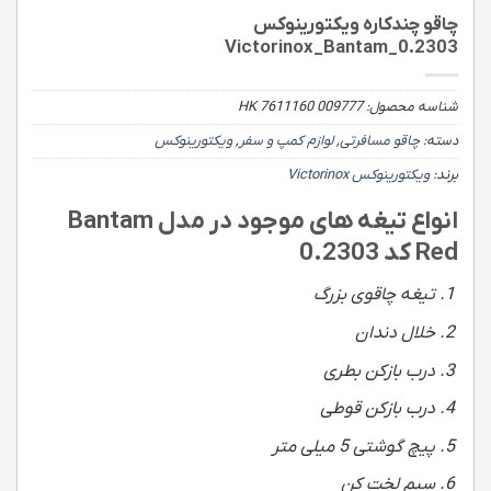
چاقو چندکاره ویکتورینوکس
Victorinox_Bantam_0.2303
شناسه محصول:
HK 7611160 009777
دسته:
چاقو مسافرتی
,
لوازم کمپ و سفر
,
ویکتورینوکس
برند:
ویکتورینوکس Victorinox
انواع تیغه های موجود در مدل Bantam
Red کد 0.2303
تیغه چاقوی بزرگ
خلال دندان
درب بازکن بطری
درب بازکن قوطی
پیچ گوشتی 5 میلی متر
سیم لخت کن