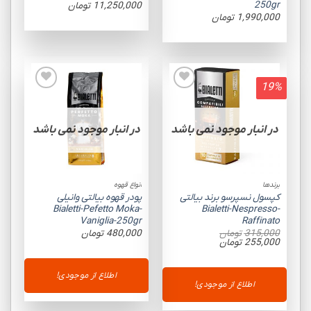
250gr
11,250,000
تومان
1,990,000
تومان
19%
Add to
Add to
wishlist
wishlist
در انبار موجود نمی باشد
در انبار موجود نمی باشد
برندها
انواع قهوه
کپسول نسپرسو برند بیالتی
پودر قهوه بیالتی وانیلی
Bialetti-Pefetto Moka-
Bialetti-Nespresso-
Vaniglia-250gr
Raffinato
315,000
تومان
480,000
تومان
قیمت
قیمت
255,000
تومان
اصلی:
فعلی:
315,000 تومان
255,000 تومان.
بود.
اطلاع از موجودی!
اطلاع از موجودی!