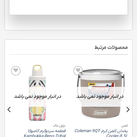
محصولات مرتبط
Add to
Add to
wishlist
wishlist
در انبار موجود نمی باشد
در انبار موجود نمی باشد
کلمن
تراول ماگ
ترا
یخدان کلمن کرم Coleman-9QT-
قمقمه سردوگرم کامبوکا
ml
Kambukka-Reno-Tribal
Cooler-8.5L