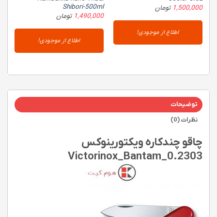
Shibori-500ml
1,500,000
تومان
00
1,490,000
تومان
اطلاع از موجودی!
اطلاع از موجودی!
توضیحات
نظرات (0)
چاقو چندکاره ویکتورینوکس
Victorinox_Bantam_0.2303