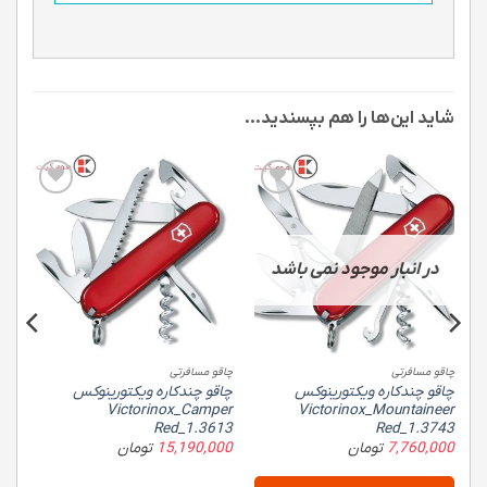
شاید این‌ها را هم بپسندید…
Add to
Add to
wishlist
wishlist
در انبار موجود نمی باشد
چاقو مسافرتی
چاقو مسافرتی
چاق
چاقو چندکاره ویکتورینوکس
چاقو چندکاره ویکتورینوکس
چا
53
Victorinox_Camper
Victorinox_Mountaineer
Red_1.3613
Red_1.3743
00
7,760,000
تومان
15,190,000
تومان