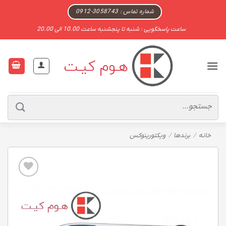
Ski
شماره تماس : 3058743-0912
t
ساعت پاسخگویی : شنبه تا پنجشنبه ساعت 10.00 الی 20.00
conten
جستجو
برای:
خانه
/
برندها
/
ویکتورینوکس
Add to
wishlist